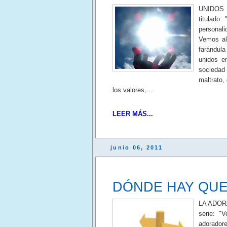
UNIDOS P
titulado
personal
Vemos al
farándul
unidos e
sociedad 
maltrato,
los valores,...
LEER MÁS...
junio 06, 2011
DÓNDE HAY QUE
LA ADOR
serie: "
adorador