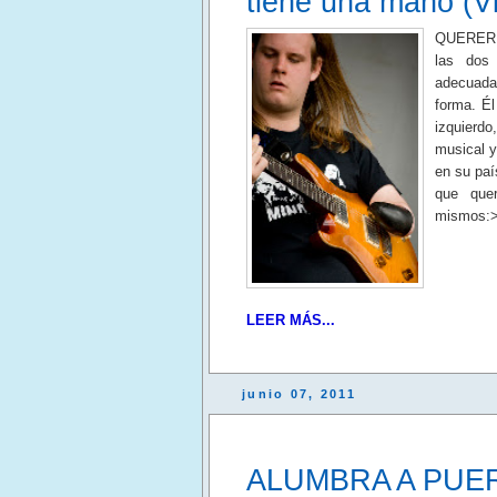
tiene una mano (V
QUERER E
las dos 
adecuada
forma. Él
izquierd
musical y
en su pa
que que
mismos:>
LEER MÁS...
junio 07, 2011
ALUMBRA A PUER