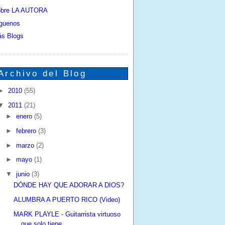
bre LA AUTORA
guenos
s Blogs
Archivo del Blog
►
2010
(55)
▼
2011
(21)
►
enero
(5)
►
febrero
(3)
►
marzo
(2)
►
mayo
(1)
▼
junio
(3)
DÓNDE HAY QUE ADORAR A DIOS?
ALUMBRA A PUERTO RICO (Video)
MARK PLAYLE - Guitarrista virtuoso
que solo tiene ...