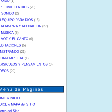
L OIDO
(1)
 SERVICIO A DIOS
(20)
L SONIDO
(2)
N EQUIPO PARA DIOS
(15)
A ALABANZA Y ADORACION
(27)
A MUSICA
(8)
A VOZ Y EL CANTO
(6)
EDITACIONES
(5)
INISTRANDO
(21)
EORIA MUSICAL
(1)
ERSICULOS Y PENSAMIENTOS
(3)
IDEOS
(29)
Menú de Páginas
ME o INICIO
DICE o MAPA del SITIO
erca del Sitio