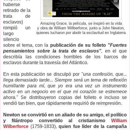
haberse
retirado de la
trata de
esclavos)
Amazing Grace, la película, se inspiró en la vida
rompió un
y obra de William Willberforce, junto a John Newton,
quienes lucharon por abolir la esclavitud en Inglaterra
largo
silencio
sobre el tema, con la
publicación de su folleto
"Fuertes
pensamientos sobre la trata de esclavos"
,
en el que
describía las condiciones horribles de los barcos de
esclavos durante la travesía del Atlántico.
En esta publicación se disculpó por
"una confesión, que...
llega demasiado tarde... Siempre será un tema de reflexión
humillante para mí, que yo era una vez un instrumento
activo en un negocio en el que mi corazón se estremece
ahora."
Se distribuyeron copias del folleto e incluso se
vendió tan bien, que rápidamente requirió de reimpresión.
Newton se convirtió en un aliado de su amigo, el político
y filántropo convertido al cristianismo
William
Wilberforce
(1759-1833),
quien fue líder de la campaña