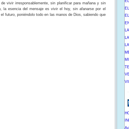
E
vir irresponsablemente, sin planificar para mañana y sin
EL
 la esencia del mensaje es vivir el hoy, sin afanarse por el
el futuro, poniéndolo todo en las manos de Dios, sabiendo que
E
E
L
L
L
M
M
T
V
V
HO
IN
Ac