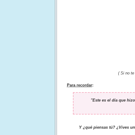
( Si no t
Para recordar
:
"Este es el día que hiz
Y ¿qué piensas tú? ¿Vives un 