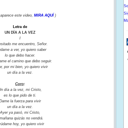
So
Sí
e aparece este video,
MIRA AQUÍ
)
Má
Letra de
UN DÍA A LA VEZ
I
sitado me encuentro, Señor.
dame a ver, yo quiero saber
lo que debo hacer.
ame el camino que debo seguir.
r, por mi bien, yo quiero vivir
un día a la vez.
Coro
:
n día a la vez, mi Cristo,
es lo que pido de ti.
Dame la fuerza para vivir
un día a la vez.
Ayer ya pasó, mi Cristo,
 mañana quizás no vendrá.
údame hoy, yo quiero vivir