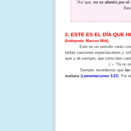
"Así que,
no os afanéis por el
Bast
2. ESTE ES EL DÍA QUE H
(Intérprete: Marcos Witt).
Este es un sencillo canto cristia
tantas canciones espectaculares y sof
ayer y de siempre, que como bien can
♫ ♪
"Ya no se
Siempre recordemos que
las
mañana
(
Lamentaciones 3:23
). Por 