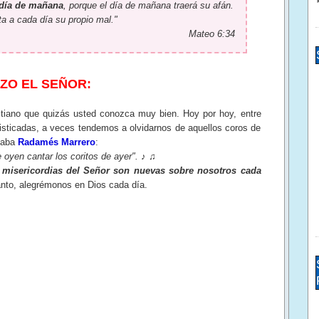
 día de mañana
, porque el día de mañana traerá su afán.
a a cada día su propio mal."
Mateo 6:34
IZO EL SEÑOR:
no que quizás usted conozca muy bien. Hoy por hoy, entre
isticadas, a veces tendemos a olvidarnos de aquellos coros de
taba
Radamés Marrero
:
 oyen cantar los coritos de ayer".
♪ ♫
 misericordias del Señor son nuevas sobre nosotros cada
tanto, alegrémonos en Dios cada día.