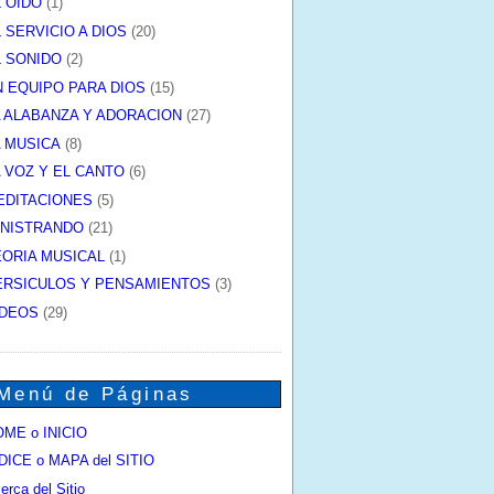
L OIDO
(1)
 SERVICIO A DIOS
(20)
L SONIDO
(2)
N EQUIPO PARA DIOS
(15)
A ALABANZA Y ADORACION
(27)
A MUSICA
(8)
A VOZ Y EL CANTO
(6)
EDITACIONES
(5)
INISTRANDO
(21)
EORIA MUSICAL
(1)
ERSICULOS Y PENSAMIENTOS
(3)
IDEOS
(29)
Menú de Páginas
ME o INICIO
DICE o MAPA del SITIO
erca del Sitio