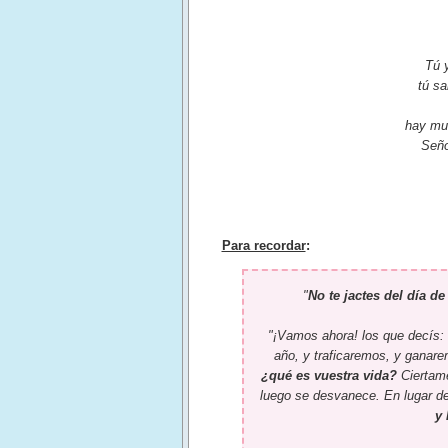
Tú y
tú s
hay mu
Seño
Para recordar
:
"
No te jactes del día d
"¡Vamos ahora! los que decís:
año, y traficaremos, y gana
¿qué es vuestra vida?
Ciertame
luego se desvanece. En lugar de
y