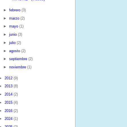
►
febrero
(3)
►
marzo
(2)
►
mayo
(1)
►
junio
(3)
►
julio
(2)
►
agosto
(2)
►
septiembre
(2)
►
noviembre
(1)
►
2012
(9)
►
2013
(8)
►
2014
(2)
►
2015
(4)
►
2016
(2)
►
2024
(1)
►
2025
(2)