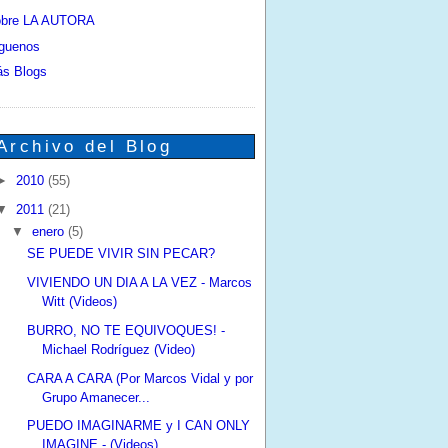
bre LA AUTORA
guenos
s Blogs
Archivo del Blog
►
2010
(55)
▼
2011
(21)
▼
enero
(5)
SE PUEDE VIVIR SIN PECAR?
VIVIENDO UN DIA A LA VEZ - Marcos
Witt (Videos)
BURRO, NO TE EQUIVOQUES! -
Michael Rodríguez (Video)
CARA A CARA (Por Marcos Vidal y por
Grupo Amanecer...
PUEDO IMAGINARME y I CAN ONLY
IMAGINE - (Videos)