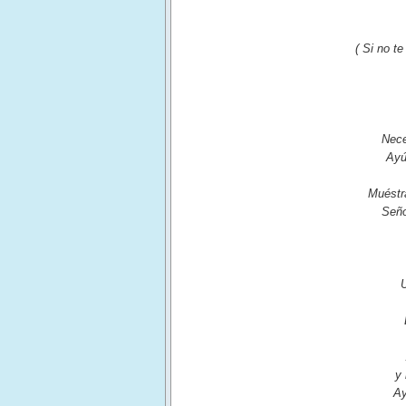
( Si no t
Nece
Ayú
Muéstr
Seño
U
y
Ay