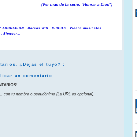
(Ver más de la serie: "Honrar a Dios")
 Y ADORACION
,
Marcos Witt
,
VIDEOS
,
Videos musicales
arios. ¿Dejas el tuyo? :
licar un comentario
NTARIOS!
L
,
con tu nombre o pseudónimo (La URL es opcional)
.