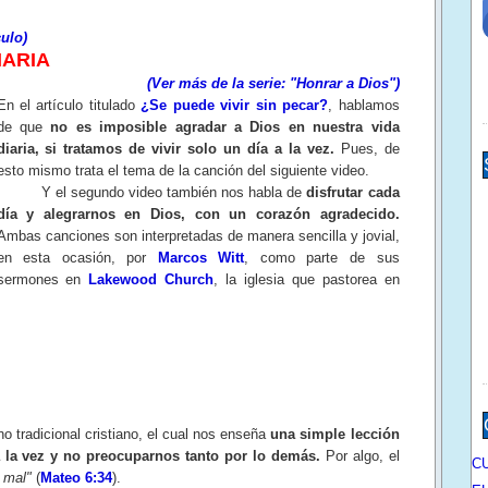
ulo)
IARIA
(Ver más de la serie: "Honrar a Dios")
E
n el artículo titulado
¿Se puede vivir sin pecar?
, hablamos
de que
no es imposible agradar a Dios en nuestra vida
diaria, si tratamos de vivir solo un día a la vez.
Pues, de
esto mismo trata el tema de la canción del siguiente video.
Y el segundo video también nos habla de
disfrutar cada
día y alegrarnos en Dios, con un corazón agradecido.
Ambas canciones son interpretadas de manera sencilla y jovial,
en esta ocasión, por
Marcos Witt
, como parte de sus
sermones en
Lakewood Church
, la iglesia que pastorea en
adicional cristiano, el cual nos enseña
una simple lección
 a la vez y no preocuparnos tanto por lo demás.
Por algo, el
C
 mal"
(
Mateo 6:34
).