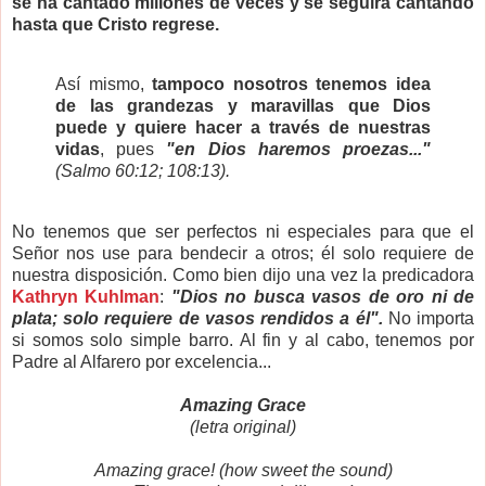
se ha cantado millones de veces y se seguirá cantando
hasta que Cristo regrese.
Así mismo,
tampoco nosotros tenemos idea
de las grandezas y maravillas que Dios
puede y quiere hacer a través de nuestras
vidas
, pues
"en Dios haremos proezas..."
(Salmo 60:12; 108:13).
No tenemos que ser perfectos ni especiales para que el
Señor nos use para bendecir a otros; él solo requiere de
nuestra disposición. Como bien dijo una vez la predicadora
Kathryn Kuhlman
:
"Dios no busca vasos de oro ni de
plata; solo requiere de vasos rendidos a él".
No importa
si somos solo simple barro. Al fin y al cabo, tenemos por
Padre al Alfarero por excelencia...
Amazing Grace
(letra original)
Amazing grace! (how sweet the sound)