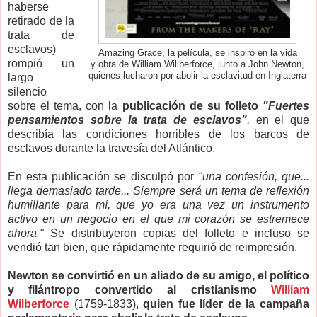
haberse
retirado de la
trata de
esclavos)
Amazing Grace, la película, se inspiró en la vida
rompió un
y obra de William Willberforce, junto a John Newton,
quienes lucharon por abolir la esclavitud en Inglaterra
largo
silencio
sobre el tema, con la
publicación de su folleto
"Fuertes
pensamientos sobre la trata de esclavos"
,
en el que
describía las condiciones horribles de los barcos de
esclavos durante la travesía del Atlántico.
En esta publicación se disculpó por
"una confesión, que...
llega demasiado tarde... Siempre será un tema de reflexión
humillante para mí, que yo era una vez un instrumento
activo en un negocio en el que mi corazón se estremece
ahora."
Se distribuyeron copias del folleto e incluso se
vendió tan bien, que rápidamente requirió de reimpresión.
Newton se convirtió en un aliado de su amigo, el político
y filántropo convertido al cristianismo
William
Wilberforce
(1759-1833),
quien fue líder de la campaña