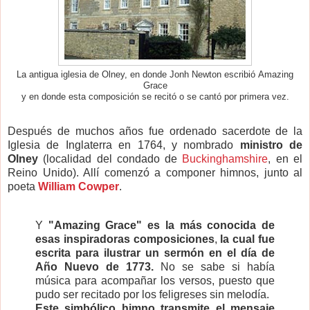
La antigua iglesia de Olney, en donde Jonh Newton escribió Amazing
Grace
y en donde esta composición se recitó o se cantó por primera vez.
Después de muchos años fue ordenado sacerdote de la
Iglesia de Inglaterra en 1764, y nombrado
ministro de
Olney
(localidad del condado de
Buckinghamshire
, en el
Reino Unido). Allí comenzó a componer himnos, junto al
poeta
William Cowper
.
Y
"Amazing Grace" es la más conocida de
esas inspiradoras composiciones
,
la cual fue
escrita para ilustrar un sermón en el día de
Año Nuevo de 1773.
No se sabe si había
música para acompañar los versos, puesto que
pudo ser recitado por los feligreses sin melodía.
Este simbólico himno transmite el mensaje