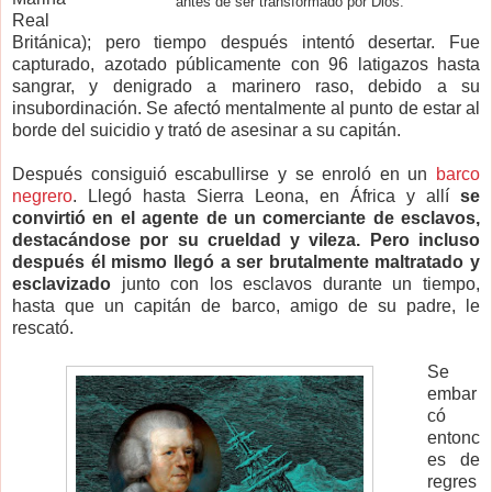
antes de ser transformado por Dios.
Real
Británica); pero tiempo después intentó desertar. Fue
capturado, azotado públicamente con 96 latigazos hasta
sangrar, y denigrado a marinero raso, debido a su
insubordinación. Se afectó mentalmente al punto de estar al
borde del suicidio y trató de asesinar a su capitán.
Después consiguió escabullirse y se enroló en un
barco
negrero
. Llegó hasta Sierra Leona, en África y allí
se
convirtió en el agente de un comerciante de esclavos,
destacándose por su crueldad y vileza. Pero incluso
después él mismo llegó a ser brutalmente maltratado y
esclavizado
junto con los esclavos durante un tiempo,
hasta que un capitán de barco, amigo de su padre, le
rescató.
Se
embar
có
entonc
es de
regres