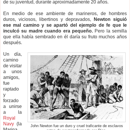
de su juventud, durante aproximadamente 20 años.
En medio de ese ambiente de marineros, de hombres
duros, viciosos, libertinos y depravados,
Newton siguió
ese mal camino y se apartó del ejemplo de fe que le
inculcó su madre cuando era pequeño.
Pero la semilla
que ella había sembrado en él daría su fruto muchos años
después.
Un día,
camino
de visitar
a unos
amigos,
fue
raptado
y
forzado
a unirse
a la
Royal
Navy
(la
John Newton fue un duro y cruel traficante de esclavos
Marina