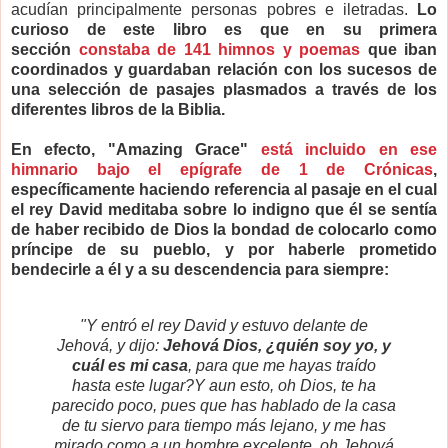
acudían principalmente personas pobres e iletradas.
Lo
curioso de este libro es que en su primera
sección
constaba de 141 himnos y poemas
que iban
coordinados y guardaban relación con los sucesos de
una selección de pasajes plasmados a través de los
diferentes libros de la Biblia.
En efecto, "Amazing Grace"
está incluido en ese
himnario bajo el epígrafe de 1 de Crónicas
,
específicamente haciendo referencia al pasaje en el cual
el rey David meditaba sobre lo indigno que él se sentía
de haber recibido de Dios la bondad de colocarlo como
príncipe de su pueblo, y por haberle prometido
bendecirle a él y a su descendencia para siempre:
"Y entró el rey David y estuvo delante de
Jehová, y dijo:
Jehová Dios, ¿quién soy yo, y
cuál es mi casa
, para que me hayas traído
hasta este lugar?
Y aun esto, oh Dios, te ha
parecido poco, pues que has hablado de la casa
de tu siervo para tiempo más lejano, y me has
mirado como a un hombre excelente, oh Jehová