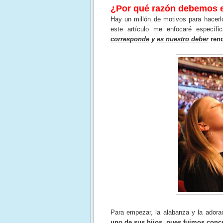
¿Por qué razón debemos e
Hay un millón de motivos para hacerl
este artículo me enfocaré especí
corresponde
y
es nuestro deber
rend
Para empezar, la alabanza y la ador
uno de sus hijos, pues fuimos conce