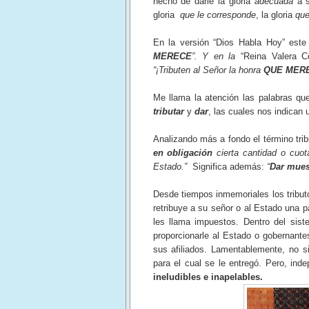
hecho de darle la gloria
adecuada
a 
gloria
que le corresponde
, la gloria
que
En la versión “Dios Habla Hoy” este
MERECE
”. Y en la
“Reina Valera C
“¡Tributen al Señor la honra
QUE MER
Me llama la atención las palabras qu
tributar
y
dar
, las cuales nos indican
Analizando más a fondo el término trib
en obligación
cierta cantidad o cuo
Estado.”
Significa además:
“
Dar muest
Desde tiempos inmemoriales los tribut
retribuye a su señor o al Estado una p
les llama impuestos. Dentro del siste
proporcionarle al Estado o gobernante
sus afiliados. Lamentablemente, no si
para el cual se le entregó. Pero, ind
ineludibles e inapelables.