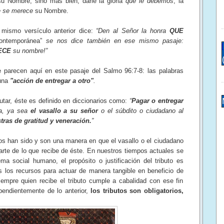
su Nombre; sino más bien, darle la gloria
que le debemos
, la
 se merece
su Nombre.
 mismo versículo anterior dice:
“Den al Señor la honra
QUE
ontemporánea”
se nos dice también en ese mismo pasaje:
ECE
su nombre!”
e parecen aquí en este pasaje del Salmo 96:7-8: las palabras
 una
"acción de entregar a otro"
.
utar, éste es definido en diccionarios como:
“
Pagar o entregar
ta, ya sea
el vasallo a su señor
o el súbdito o ciudadano al
ras de gratitud y veneración.
”
os han sido y son una manera en que el vasallo o el ciudadano
arte de lo que recibe de éste. En nuestros tiempos actuales se
ma social humano, el propósito o justificación del tributo es
s los recursos para actuar de manera tangible en beneficio de
empre quien recibe el tributo cumple a cabalidad con ese fin
ependientemente de lo anterior,
los tributos son obligatorios,