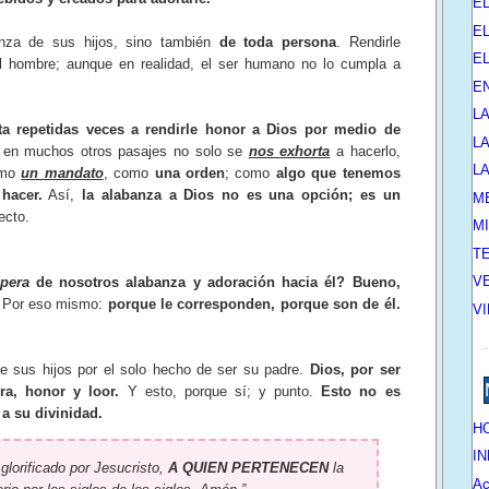
E
EL
nza de sus hijos, sino también
de toda persona
. Rendirle
E
el hombre; aunque en realidad, el ser humano no lo cumpla a
E
L
ta repetidas veces a rendirle honor a Dios por medio de
L
 en muchos otros pasajes no solo se
nos
exhorta
a hacerlo,
L
omo
un mandato
, como
una orden
; como
algo que tenemos
hacer.
Así,
la alabanza a Dios no es una opción; es un
M
ecto.
M
T
V
spera
de nosotros alabanza y adoración hacia él? Bueno,
.
Por eso mismo:
porque le corresponden, porque son de él.
V
de sus hijos por el solo hecho de ser su padre.
Dios, por ser
ra, honor y loor.
Y esto, porque sí; y punto.
Esto no es
 a su divinidad.
HO
IN
lorificado por Jesucristo,
A QUIEN PERTENECEN
la
Ac