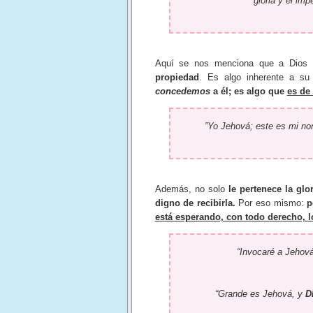
gloria y el imp
Aquí se nos menciona que a Dios
propiedad
. Es algo inherente a s
concedemos
a él; es algo que
es de 
”Yo Jehová; este es mi no
Además, no solo
le pertenece la glo
digno de recibirla.
Por eso mismo:
p
está esperando, con todo derecho, l
“Invocaré a Jehov
“Grande es Jehová, y
D