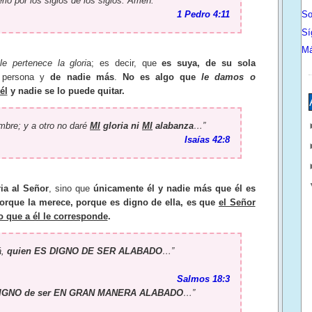
erio por los siglos de los siglos. Amén.”
1 Pedro 4:11
So
Sí
Má
le pertenece la glori
a; es decir, que
es suya, de su sola
u persona y
de nadie más
.
No es algo que
le damos o
él
y nadie se lo puede quitar.
mbre; y a otro no daré
MI
gloria ni
MI
alabanza
…”
Isaías 42:8
ria al Señor
, sino que
únicamente él y nadie más que él es
orque la merece, porque es digno de ella, es que
el Señor
o que a él le corresponde
.
á,
quien ES DIGNO DE SER ALABADO
…”
Salmos 18:3
IGNO de ser EN GRAN MANERA ALABADO
…”