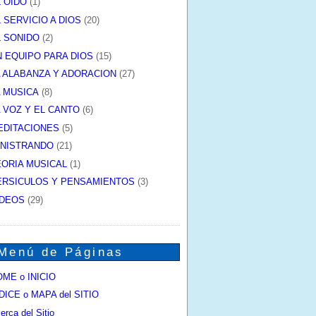
L OIDO
(1)
 SERVICIO A DIOS
(20)
L SONIDO
(2)
N EQUIPO PARA DIOS
(15)
A ALABANZA Y ADORACION
(27)
A MUSICA
(8)
A VOZ Y EL CANTO
(6)
EDITACIONES
(5)
INISTRANDO
(21)
EORIA MUSICAL
(1)
ERSICULOS Y PENSAMIENTOS
(3)
IDEOS
(29)
Menú de Páginas
ME o INICIO
DICE o MAPA del SITIO
erca del Sitio