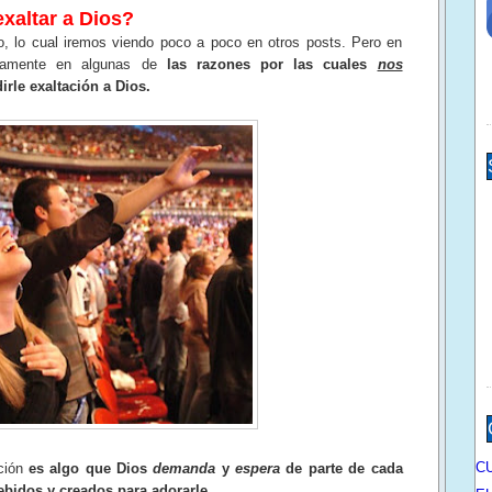
xaltar a Dios?
o, lo cual iremos viendo poco a poco en otros posts. Pero en
ficamente en algunas de
las razones por las cuales
nos
irle exaltación a Dios.
C
ación
es algo que Dios
demanda
y
espera
de parte de cada
bidos y creados para adorarle.