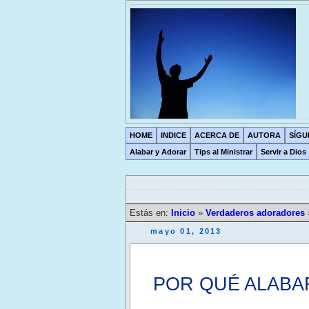
HOME
INDICE
ACERCA DE
AUTORA
SÍGU
Alabar y Adorar
Tips al Ministrar
Servir a Dios
Estás en:
Inicio
»
Verdaderos adoradores
mayo 01, 2013
POR QUÉ ALABAR