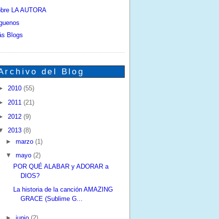
bre LA AUTORA
guenos
s Blogs
Archivo del Blog
►
2010
(55)
►
2011
(21)
►
2012
(9)
▼
2013
(8)
►
marzo
(1)
▼
mayo
(2)
POR QUÉ ALABAR y ADORAR a
DIOS?
La historia de la canción AMAZING
GRACE (Sublime G...
►
junio
(2)