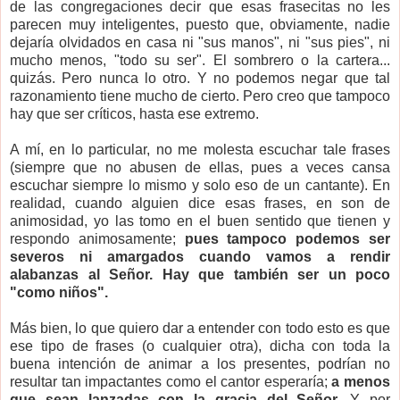
de las congregaciones decir que esas frasecitas no les
parecen muy inteligentes, puesto que, obviamente, nadie
dejaría olvidados en casa ni "sus manos", ni "sus pies", ni
mucho menos, "todo su ser". El sombrero o la cartera...
quizás. Pero nunca lo otro. Y no podemos negar que tal
razonamiento tiene mucho de cierto. Pero creo que tampoco
hay que ser críticos, hasta ese extremo.
A mí, en lo particular, no me molesta escuchar tale frases
(siempre que no abusen de ellas, pues a veces cansa
escuchar siempre lo mismo y solo eso de un cantante). En
realidad, cuando alguien dice esas frases, en son de
animosidad, yo las tomo en el buen sentido que tienen y
respondo animosamente;
pues tampoco podemos ser
severos ni amargados cuando vamos a rendir
alabanzas al Señor. Hay que también ser un poco
"como niños".
Más bien, lo que quiero dar a entender con todo esto es que
ese tipo de frases (o cualquier otra), dicha con toda la
buena intención de animar a los presentes, podrían no
resultar tan impactantes como el cantor esperaría;
a menos
que sean lanzadas con la gracia del Señor.
Y por