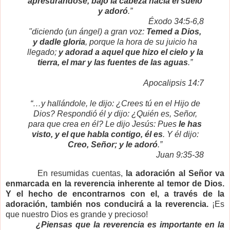
apresurándose, bajó la cabeza hacia el suelo
y adoró
.”
Éxodo 34:5-6,8
"diciendo (un ángel) a gran voz:
Temed a Dios,
y dadle gloria
, porque la hora de su juicio ha
llegado;
y adorad a aquel que hizo el cielo y la
tierra, el mar y las fuentes de las aguas
.”
Apocalipsis 14:7
“…y hallándole, le dijo: ¿Crees tú en el Hijo de
Dios? Respondió él y dijo: ¿Quién es, Señor,
para que crea en él? Le dijo Jesús: Pues
le has
visto, y el
que habla contigo, él es
. Y él dijo:
Creo, Señor; y le adoró
.”
Juan 9:35-38
En resumidas cuentas,
la adoración al Señor va
enmarcada en la reverencia inherente al temor de Dios.
Y el hecho de encontrarnos con el, a través de la
adoración, también nos conducirá a la reverencia.
¡Es
que nuestro Dios es grande y precioso!
¿Piensas que la reverencia es importante en la