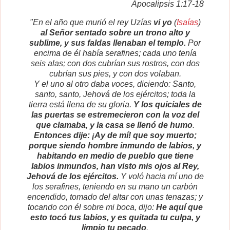
Apocalipsis 1:17-18
"En el año que murió el rey Uzías
vi yo
(
Isaías
)
al Señor sentado sobre un trono alto y
sublime, y sus faldas llenaban el templo.
Por
encima de él había serafines; cada uno tenía
seis alas; con dos cubrían sus rostros, con dos
cubrían sus pies, y con dos volaban.
Y el uno al otro daba voces, diciendo: Santo,
santo, santo, Jehová de los ejércitos; toda la
tierra está llena de su gloria.
Y los quiciales de
las puertas se estremecieron con la voz del
que clamaba, y la casa se llenó de humo
.
Entonces dije: ¡Ay de mí! que soy muerto;
porque siendo hombre inmundo de labios, y
habitando en medio de pueblo que tiene
labios inmundos, han visto mis ojos al Rey,
Jehová de los ejércitos.
Y voló hacia mí uno de
los serafines, teniendo en su mano un carbón
encendido, tomado del altar con unas tenazas; y
tocando con él sobre mi boca, dijo:
He aquí que
esto tocó tus labios, y es quitada tu culpa, y
limpio tu pecado
.