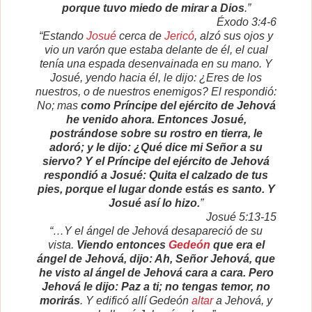
porque tuvo miedo de mirar a Dios
.”
Éxodo 3:4-6
“Estando
Josué
cerca de
Jericó
, alzó sus ojos y
vio un varón que estaba delante de él, el cual
tenía una espada desenvainada en su mano. Y
Josué, yendo hacia él, le dijo: ¿Eres de los
nuestros, o de nuestros enemigos? El respondió:
No; mas
como Príncipe del ejército de Jehová
he venido ahora. Entonces Josué,
postrándose sobre su rostro en tierra, le
adoró; y le dijo: ¿Qué dice mi Señor a su
siervo? Y el Príncipe del ejército de Jehová
respondió a Josué: Quita el calzado de tus
pies, porque el lugar donde estás es santo. Y
Josué así lo hizo.
”
Josué 5:13-15
“…Y el ángel de Jehová desapareció de su
vista.
Viendo entonces
Gedeón
que era el
ángel de Jehová, dijo: Ah, Señor Jehová, que
he visto al ángel de Jehová cara a cara. Pero
Jehová le dijo: Paz a ti; no tengas temor, no
morirás
. Y edificó allí Gedeón
altar
a Jehová, y