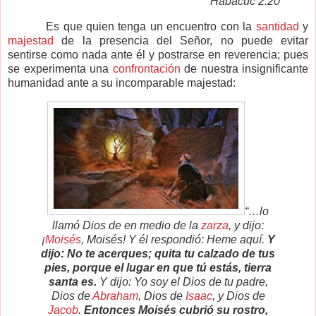
Habacuc 2:20
Es que quien tenga un encuentro con la
santidad
y
majestad
de la presencia del Señor, no puede evitar
sentirse como nada ante él y postrarse en reverencia; pues
se experimenta una
confrontación
de nuestra insignificante
humanidad ante a su incomparable majestad:
“…lo
llamó Dios de en medio de la
zarza
, y dijo:
¡
Moisés
, Moisés! Y él respondió: Heme aquí.
Y
dijo: No te acerques; quita tu calzado de tus
pies, porque el lugar en que tú estás, tierra
santa es.
Y dijo: Yo soy el Dios de tu padre,
Dios de
Abraham
, Dios de
Isaac
, y Dios de
Jacob
.
Entonces Moisés cubrió su rostro,