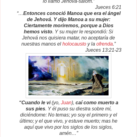
lo llamó Jehová-salom.”
Jueces 6:21
“…
Entonces conoció Manoa que era el ángel
de Jehová. Y dijo Manoa a su mujer:
Ciertamente moriremos, porque a Dios
hemos visto
. Y su mujer le respondió: Si
Jehová nos quisiera matar, no aceptaría de
nuestras manos el
holocausto
y la
ofrenda
.”
Jueces 13:21-23
“Cuando le vi
(yo,
Juan
),
caí como muerto a
sus pies
. Y él puso su diestra sobre mí,
diciéndome: No temas; yo soy el primero y el
último; y el que vivo, y estuve muerto; mas he
aquí que vivo por los siglos de los siglos,
amén…”