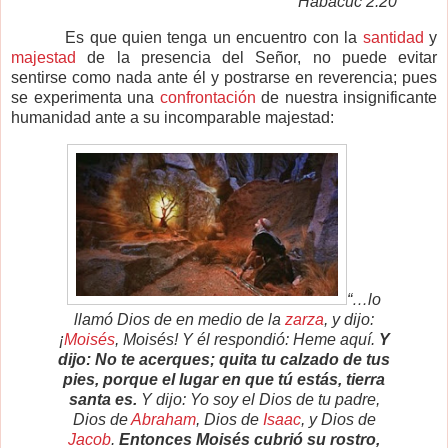
Habacuc 2:20
Es que quien tenga un encuentro con la
santidad
y
majestad
de la presencia del Señor, no puede evitar
sentirse como nada ante él y postrarse en reverencia; pues
se experimenta una
confrontación
de nuestra insignificante
humanidad ante a su incomparable majestad:
“…lo
llamó Dios de en medio de la
zarza
, y dijo:
¡
Moisés
, Moisés! Y él respondió: Heme aquí.
Y
dijo: No te acerques; quita tu calzado de tus
pies, porque el lugar en que tú estás, tierra
santa es.
Y dijo: Yo soy el Dios de tu padre,
Dios de
Abraham
, Dios de
Isaac
, y Dios de
Jacob
.
Entonces Moisés cubrió su rostro,