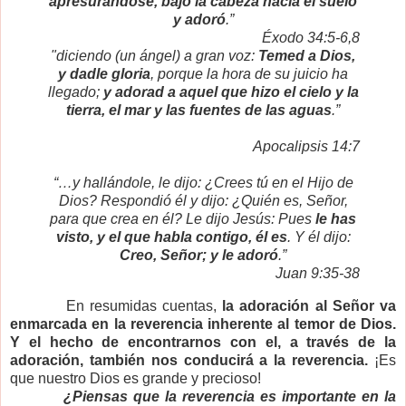
apresurándose, bajó la cabeza hacia el suelo
y adoró
.”
Éxodo 34:5-6,8
"diciendo (un ángel) a gran voz:
Temed a Dios,
y dadle gloria
, porque la hora de su juicio ha
llegado;
y adorad a aquel que hizo el cielo y la
tierra, el mar y las fuentes de las aguas
.”
Apocalipsis 14:7
“…y hallándole, le dijo: ¿Crees tú en el Hijo de
Dios? Respondió él y dijo: ¿Quién es, Señor,
para que crea en él? Le dijo Jesús: Pues
le has
visto, y el
que habla contigo, él es
. Y él dijo:
Creo, Señor; y le adoró
.”
Juan 9:35-38
En resumidas cuentas,
la adoración al Señor va
enmarcada en la reverencia inherente al temor de Dios.
Y el hecho de encontrarnos con el, a través de la
adoración, también nos conducirá a la reverencia.
¡Es
que nuestro Dios es grande y precioso!
¿Piensas que la reverencia es importante en la