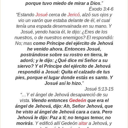
porque tuvo miedo de mirar a Dios
.”
Éxodo 3:4-6
“Estando
Josué
cerca de
Jericó
, alzó sus ojos y
vio un varón que estaba delante de él, el cual
tenía una espada desenvainada en su mano. Y
Josué, yendo hacia él, le dijo: ¿Eres de los
nuestros, o de nuestros enemigos? El respondió:
No; mas
como Príncipe del ejército de Jehová
he venido ahora. Entonces Josué,
postrándose sobre su rostro en tierra, le
adoró; y le dijo: ¿Qué dice mi Señor a su
siervo? Y el Príncipe del ejército de Jehová
respondió a Josué: Quita el calzado de tus
pies, porque el lugar donde estás es santo. Y
Josué así lo hizo.
”
Josué 5:13-15
“…Y el ángel de Jehová desapareció de su
vista.
Viendo entonces
Gedeón
que era el
ángel de Jehová, dijo: Ah, Señor Jehová, que
he visto al ángel de Jehová cara a cara. Pero
Jehová le dijo: Paz a ti; no tengas temor, no
morirás
. Y edificó allí Gedeón
altar
a Jehová, y