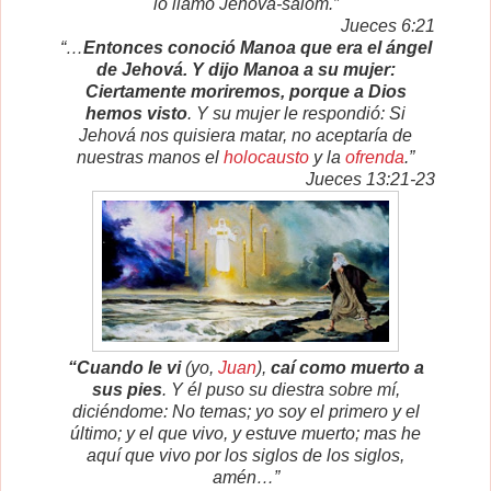
lo llamó Jehová-salom.”
Jueces 6:21
“…
Entonces conoció Manoa que era el ángel
de Jehová. Y dijo Manoa a su mujer:
Ciertamente moriremos, porque a Dios
hemos visto
. Y su mujer le respondió: Si
Jehová nos quisiera matar, no aceptaría de
nuestras manos el
holocausto
y la
ofrenda
.”
Jueces 13:21-23
“Cuando le vi
(yo,
Juan
),
caí como muerto a
sus pies
. Y él puso su diestra sobre mí,
diciéndome: No temas; yo soy el primero y el
último; y el que vivo, y estuve muerto; mas he
aquí que vivo por los siglos de los siglos,
amén…”