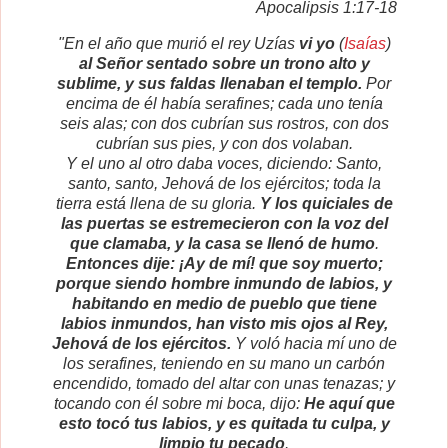
Apocalipsis 1:17-18
"En el año que murió el rey Uzías
vi yo
(
Isaías
)
al Señor sentado sobre un trono alto y
sublime, y sus faldas llenaban el templo.
Por
encima de él había serafines; cada uno tenía
seis alas; con dos cubrían sus rostros, con dos
cubrían sus pies, y con dos volaban.
Y el uno al otro daba voces, diciendo: Santo,
santo, santo, Jehová de los ejércitos; toda la
tierra está llena de su gloria.
Y los quiciales de
las puertas se estremecieron con la voz del
que clamaba, y la casa se llenó de humo
.
Entonces dije: ¡Ay de mí! que soy muerto;
porque siendo hombre inmundo de labios, y
habitando en medio de pueblo que tiene
labios inmundos, han visto mis ojos al Rey,
Jehová de los ejércitos.
Y voló hacia mí uno de
los serafines, teniendo en su mano un carbón
encendido, tomado del altar con unas tenazas; y
tocando con él sobre mi boca, dijo:
He aquí que
esto tocó tus labios, y es quitada tu culpa, y
limpio tu pecado
.