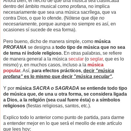
Ahora bien, el hecho de que una música sea clasificada
dentro del ámbito musical como
profana
, no implica
necesariamente que sea una música sacrílega, que va
contra Dios, o que lo ofende. (Nótese que dije
no
necesariamente,
porque aunque no siempre es así, en
ocasiones sí sucede de esa forma).
Pero bueno, dicho de manera simple, como
música
PROFANA
se designa a
todo tipo de música que no sea
de tema ni índole religioso.
En otras palabras, se refiere
de manera general a la música
secular
(o
seglar
, que es lo
mismo) y, en muchos casos, incluso a la
música
popular
.
Así,
para efectos prácticos,
decir
"música
profana"
es lo mismo que decir
"música secular"
.
Y por
música
SACRA o SAGRADA
se entiende todo tipo
de música que, de una u otra forma, se considera ligada
a Dios, a la religión
(sea cual fuere ésta)
o a símbolos
religiosos
(fiestas religiosas, santos, etc.).
Explico todo lo anterior como punto de partida, para darme
a entender mejor en lo que será el meollo de este artículo
que lees hoy: