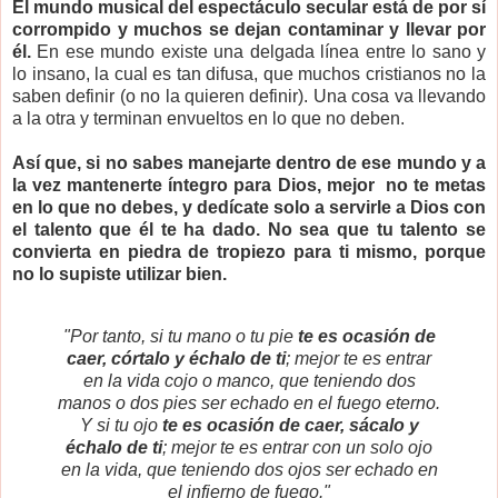
El mundo musical del espectáculo secular está de por sí
corrompido y muchos se dejan contaminar y llevar por
él.
En ese mundo existe una delgada línea entre lo sano y
lo insano, la cual es tan difusa, que muchos cristianos no la
saben definir (o no la quieren definir). Una cosa va llevando
a la otra y terminan envueltos en lo que no deben.
Así que, si no sabes manejarte dentro de ese mundo y a
la vez mantenerte íntegro para Dios, mejor no te metas
en lo que no debes, y dedícate solo a servirle a Dios con
el talento que él te ha dado. No sea que tu talento se
convierta en piedra de tropiezo para ti mismo, porque
no lo supiste utilizar bien.
"Por tanto, si tu mano o tu pie
te es ocasión de
caer, córtalo y échalo de ti
; mejor te es entrar
en la vida cojo o manco, que teniendo dos
manos o dos pies ser echado en el fuego eterno.
Y si tu ojo
te es ocasión de caer, sácalo y
échalo de ti
; mejor te es entrar con un solo ojo
en la vida, que teniendo dos ojos ser echado en
el infierno de fuego."