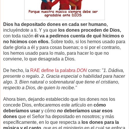
Dios ha depositado dones en cada ser humano,
incluyéndote a ti. Y ya que
los dones proceden de Dios,
con toda razón
él va a pedirnos cuenta de qué hicimos o
no hicimos con ellos.
Sobre todo, si los hemos usado para
darle gloria a él y para cosas buenas; o si por el contrario,
los hemos usado para lo malo, para hacer lo que no
conviene, lo que desagrada a Dios.
De hecho, la
RAE define la palabra
DON
como:
"1. Dádiva,
presente o regalo. 2. Gracia especial o habilidad para hacer
algo. 3. Bien natural o sobrenatural que tiene el cristiano,
respecto a Dios, de quien lo recibe."
Ahora bien, dejando establecido que los dones nos los
concede Dios, enfocaremos este artículo en
cómo
deberíamos usar
y cómo
no
deberíamos usar esos
dones
que el Señor ha depositado en nosotros; y más
específicamente, en lo que respecta a
los dones para la
música y el canto,
que es el ministerio en el cual se enfoca