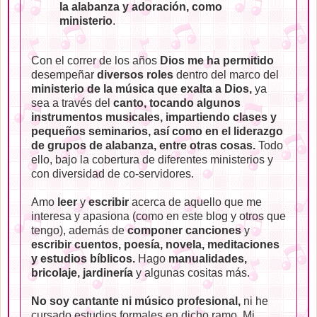
la alabanza y adoración, como
ministerio
.
Con el correr de los años
Dios me ha permitido
desempeñar
diversos roles
dentro del marco del
ministerio de la música que exalta a Dios,
ya
sea a través del
canto, tocando algunos
instrumentos musicales, impartiendo clases y
pequeños seminarios, así como en el liderazgo
de grupos de alabanza, entre otras cosas.
Todo
ello, bajo la cobertura de diferentes ministerios y
con diversidad de co-servidores.
Amo
leer
y
escribir
acerca de aquello que me
interesa y apasiona (como en este blog y otros que
tengo), además de
componer canciones
y
escribir cuentos, poesía, novela, meditaciones
y estudios bíblicos.
Hago
manualidades,
bricolaje, jardinería
y algunas cositas más.
No soy cantante ni músico profesional,
ni he
cursado estudios formales en dicho ramo. Mi