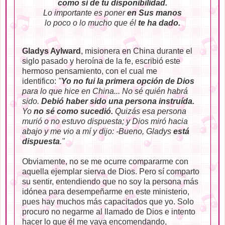
como sí de tu disponibilidad.
Lo importante es poner
en Sus manos
lo poco o lo mucho que él
te ha dado.
Gladys Aylward
, misionera en China durante el
siglo pasado y heroína de la fe, escribió este
hermoso pensamiento, con el cual me
identifico:
"
Yo no fui la primera opción de Dios
para lo que hice en China... No sé quién habrá
sido.
Debió haber sido una persona instruída.
Yo
no sé como sucedió.
Quizás esa persona
murió o no estuvo dispuesta; y Dios miró hacia
abajo y me vio a mí y dijo: -Bueno, Gladys
está
dispuesta
."
Obviamente, no se me ocurre compararme con
aquella ejemplar sierva de Dios. Pero sí comparto
su sentir, entendiendo que no soy la persona más
idónea para desempeñarme en este ministerio,
pues hay muchos más capacitados que yo. Solo
procuro no negarme al llamado de Dios e intento
hacer lo que él me vaya encomendando,