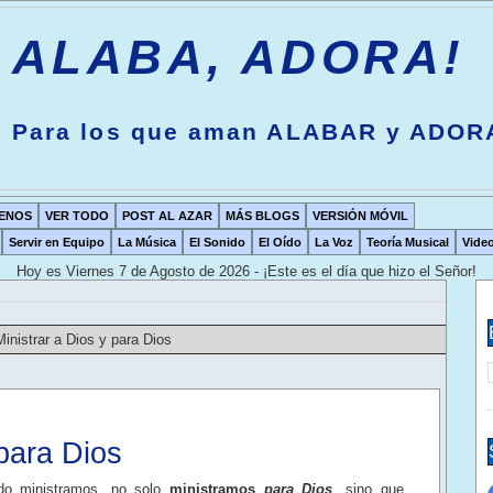
ALABA, ADORA!
Para los que aman ALABAR y ADOR
ENOS
VER TODO
POST AL AZAR
MÁS BLOGS
VERSIÓN MÓVIL
Servir en Equipo
La Música
El Sonido
El Oído
La Voz
Teoría Musical
Vide
Hoy es
Viernes 7 de Agosto de 2026 - ¡Este es el día que hizo el Señor!
Ministrar a Dios y para Dios
 para Dios
do ministramos, no solo
ministramos
para Dios
, sino que