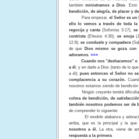
también
ministramos
a Dios
. Esto
bendición, de alegría, de placer y del
Para empezar,
el Señor es un
ello lo vemos a través de toda la
regocija y canta
(Sofonías 3:17),
se
contrista
(Efesios 4:30);
se enoja
(J
12:9);
se conduele y compadece
(Sa
de que
Dios mismo se goza con s
adoramos.
>>>
Cuando
nos "deshacemos" o "
a él
; y en darle a Dios (tanto de lo 
a él);
pues entonces el Señor no se
complacencia a su corazón.
Cuand
nosotros estamos siendo de bendición 
Ningún creyente tendrá dificultad
colma de bendición, de satisfacció
también nosotros podemos ser de be
de comprender lo siguiente:
El rendirle alabanza y adoració
arriba, que es la principal y la qu
nosotros a él.
La otra, viene de ar
respuesta a la primera
.