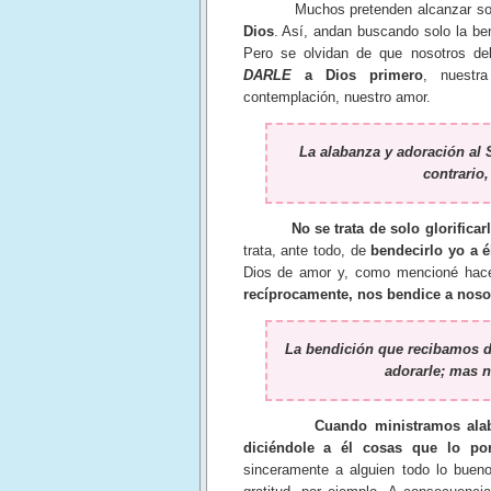
Muchos pretenden alcanzar sola la 
Dios
. Así, andan buscando solo la ben
Pero se olvidan de que nosotros deb
DARLE
a Dios primero
, nuestra
contemplación, nuestro amor.
La alabanza y adoración al 
contrario,
No se trata de solo glorifica
trata, ante todo, de
bendecirlo yo a él
Dios de amor y, como mencioné ha
recíprocamente, nos bendice a noso
La bendición que recibamos de
adorarle; mas 
Cuando ministramos alab
diciéndole a él cosas que lo pon
sinceramente a alguien todo lo buen