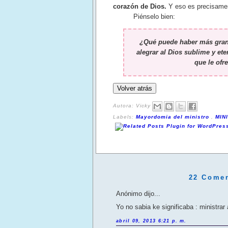
corazón de Dios.
Y eso es precisamen
Piénselo bien:
¿Qué puede haber más grand
alegrar al Dios sublime y et
que le ofr
Autora:
Vicky
Labels:
Mayordomia del ministro
,
MIN
22 Comen
Anónimo dijo...
Yo no sabia ke significaba : ministrar 
abril 09, 2013 6:21 p. m.