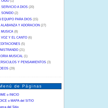
L OIDO
(1)
 SERVICIO A DIOS
(20)
L SONIDO
(2)
N EQUIPO PARA DIOS
(15)
A ALABANZA Y ADORACION
(27)
A MUSICA
(8)
A VOZ Y EL CANTO
(6)
EDITACIONES
(5)
INISTRANDO
(21)
EORIA MUSICAL
(1)
ERSICULOS Y PENSAMIENTOS
(3)
IDEOS
(29)
Menú de Páginas
ME o INICIO
DICE o MAPA del SITIO
erca del Sitio