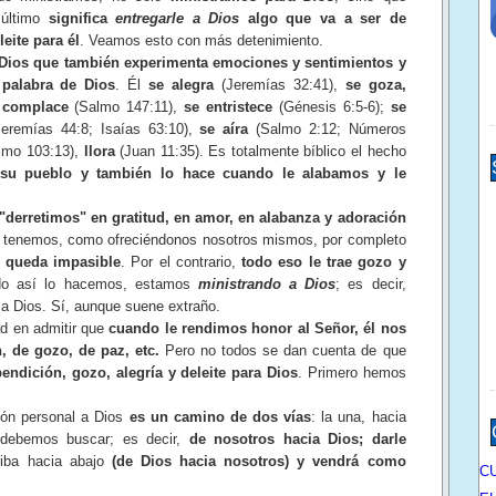
 último
significa
entregarle a Dios
algo que va a ser de
eite para él
. Veamos esto con más detenimiento.
 Dios que también experimenta emociones y sentimientos y
 palabra de Dios
. Él
se alegra
(Jeremías 32:41),
se goza,
 complace
(Salmo 147:11),
se entristece
(Génesis 6:5-6);
se
eremías 44:8; Isaías 63:10),
se aíra
(Salmo 2:12; Números
lmo 103:13),
llora
(Juan 11:35). Es totalmente bíblico el hecho
u pueblo y también lo hace cuando le alabamos y le
derretimos" en gratitud, en amor, en alabanza y adoración
que tenemos, como ofreciéndonos nosotros mismos, por completo
 queda impasible
. Por el contrario,
todo eso le trae gozo y
o así lo hacemos, estamos
ministrando a Dios
; es decir,
a Dios. Sí, aunque suene extraño.
 en admitir que
cuando le rendimos honor al Señor, él nos
n, de gozo, de paz, etc.
Pero no todos se dan cuenta de que
ndición, gozo, alegría y deleite para Dios
. Primero hemos
n personal a Dios
es un camino de dos vías
: la una, hacia
e debemos buscar; es decir,
de nosotros hacia
Dios; darle
riba hacia abajo
(de Dios hacia nosotros) y vendrá como
C