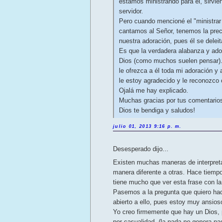
estamos ministrando para él, sirvién
servidor.
Pero cuando mencioné el "ministrar
cantamos al Señor, tenemos la preci
nuestra adoración, pues él se delei
Es que la verdadera alabanza y ad
Dios (como muchos suelen pensar). P
le ofrezca a él toda mi adoración y
le estoy agradecido y le reconozco
Ojalá me hay explicado.
Muchas gracias por tus comentario
Dios te bendiga y saludos!
julio 01, 2013 9:16 p. m.
Desesperado dijo...
Existen muchas maneras de interpreta
manera diferente a otras. Hace tiempo
tiene mucho que ver esta frase con la
Pasemos a la pregunta que quiero hac
abierto a ello, pues estoy muy ansios
Yo creo firmemente que hay un Dios, 
por casualidad, (la nada no genera nad