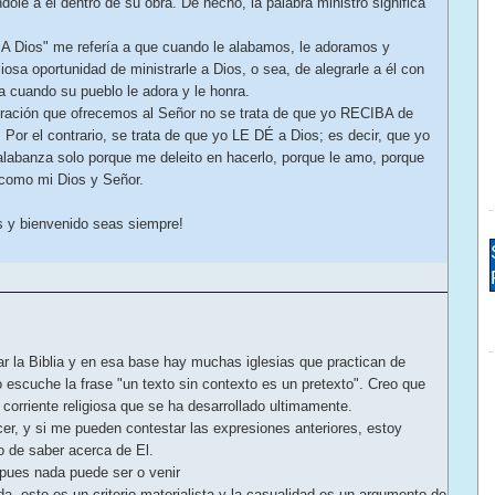
dole a él dentro de su obra. De hecho, la palabra ministro significa
 A Dios" me refería a que cuando le alabamos, le adoramos y
osa oportunidad de ministrarle a Dios, o sea, de alegrarle a él con
ta cuando su pueblo le adora y le honra.
oración que ofrecemos al Señor no se trata de que yo RECIBA de
or el contrario, se trata de que yo LE DÉ a Dios; es decir, que yo
 alabanza solo porque me deleito en hacerlo, porque le amo, porque
 como mi Dios y Señor.
s y bienvenido seas siempre!
r la Biblia y en esa base hay muchas iglesias que practican de
 escuche la frase "un texto sin contexto es un pretexto". Creo que
 corriente religiosa que se ha desarrollado ultimamente.
er, y si me pueden contestar las expresiones anteriores, estoy
o de saber acerca de El.
pues nada puede ser o venir
a, este es un criterio materialista y la casualidad es un argumento de