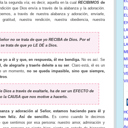
E
segunda vía; es decir, aquella en la cual
RECIBIMOS
de
EL
dición que Dios envía a través de la alabanza y la adoración.
emos, a través de nuestra alabanza y adoración, enviarle,
E
 gratitud, nuestra rendición, nuestra obediencia, nuestra
E
L
L
Señor no se trata de que yo RECIBA de Dios. Por el
L
 se trata de que yo LE DÉ a Dios.
M
M
rle yo a él y que, en respuesta, él me bendiga.
No es así. Se
, de alegrarle y traerle deleite a su ser
. Claro está, él es un
T
ce un momento,
no se queda impasible, sino que siempre,
V
tros
.
V
 Dios a través de exaltarle, ha de ser un EFECTO de
no la CAUSA que nos motive a hacerlo.
anza y adoración al Señor, estamos haciendo para él y
HO
en feliz. Así de sencillo.
Es como cuando le decimos
IN
o que sentimos por esa persona: nuestro amor, admiración y
Ac