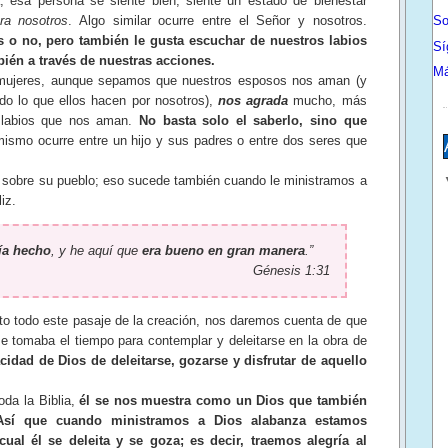
a, esa persona se siente bien; siente un estado de bienestar
ra nosotros
. Algo similar ocurre entre el Señor y nosotros.
So
 o no, pero también le gusta escuchar de nuestros labios
Sí
ién a través de nuestras acciones.
Má
 mujeres, aunque sepamos que nuestros esposos nos aman (y
do lo que ellos hacen por nosotros),
nos agrada
mucho, más
labios que nos aman.
No basta solo el saberlo, sino que
 mismo ocurre entre un hijo y sus padres o entre dos seres que
bre su pueblo; eso sucede también cuando le ministramos a
iz.
ía hecho
, y he aquí que
era bueno en gran manera
.”
Génesis 1:31
do este pasaje de la creación, nos daremos cuenta de que
e tomaba el tiempo para contemplar y deleitarse en la obra de
cidad de Dios de deleitarse, gozarse y disfrutar de aquello
 la Biblia,
él se nos muestra como un Dios que también
. Así que cuando ministramos a Dios alabanza estamos
ual él se deleita y se goza; es decir, traemos alegría al