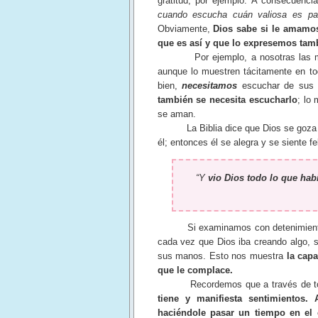
gratitud, por ejemplo. A consecuenci
cuando escucha cuán valiosa es pa
Obviamente,
Dios sabe si le amamos
que es así y que lo expresemos tamb
Por ejemplo, a nosotras las
aunque lo muestren tácitamente en to
bien,
necesitamos
escuchar de sus 
también se necesita escucharlo
; lo
se aman.
La Biblia dice que Dios se goza so
él; entonces él se alegra y se siente fel
“Y
vio Dios todo lo que hab
Si examinamos con detenimiento to
cada vez que Dios iba creando algo, s
sus manos. Esto nos muestra
la capa
que le complace.
Recordemos que a través de toda
tiene y manifiesta sentimientos
haciéndole pasar un tiempo en el c