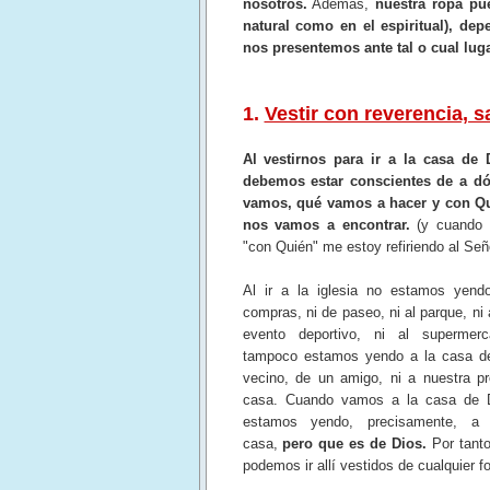
nosotros.
Además,
nuestra ropa pu
natural como en el espiritual), d
nos presentemos ante tal o cual luga
1.
Vestir con reverencia, s
Al vestirnos para ir a la casa de 
debemos estar conscientes de a d
vamos, qué vamos a hacer y con Q
nos vamos a encontrar.
(y cuando 
"con Quién" me estoy refiriendo al Señ
Al ir a la iglesia no estamos yend
compras, ni de paseo, ni al parque, ni
evento deportivo, ni al supermerc
tampoco estamos yendo a la casa d
vecino, de un amigo, ni a nuestra pr
casa. Cuando vamos a la casa de 
estamos yendo, precisamente, a
casa,
pero que es de Dios.
Por tanto
podemos ir allí vestidos de cualquier f