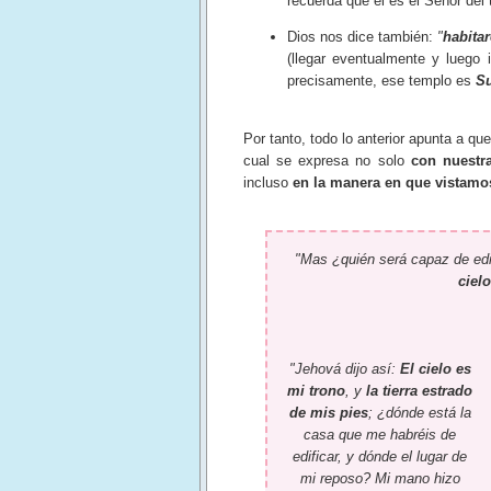
recuerda que él es el Señor del
Dios nos dice también:
"
habitar
(llegar eventualmente y luego 
precisamente, ese templo es
S
Por tanto, todo lo anterior apunta a qu
cual se expresa no solo
con nuestra
incluso
en la manera en que vistamo
"Mas ¿quién será capaz de edi
ciel
"Jehová dijo así:
El cielo es
mi trono
, y
la tierra estrado
de mis pies
; ¿dónde está la
casa que me habréis de
edificar, y dónde el lugar de
mi reposo? Mi mano hizo