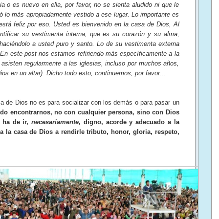
ia o es nuevo en ella, por favor, no se sienta aludido ni que le
gó lo más apropiadamente vestido a ese lugar. Lo importante es
está feliz por eso. Usted es bienvenido en la casa de Dios, Al
antificar su vestimenta interna, que es su corazón y su alma,
 haciéndolo a usted puro y santo. Lo de su vestimenta externa
 En este post nos estamos refiriendo más específicamente a la
 asisten regularmente a las iglesias, incluso por muchos años,
ios en un altar). Dicho todo esto, continuemos, por favor...
sa de Dios no es para socializar con los demás o para pasar un
ndo encontrarnos, no con cualquier persona, sino con Dios
 ha de ir,
necesariamente,
digno, acorde y adecuado a la
 la casa de Dios a rendirle tributo, honor, gloria, respeto,