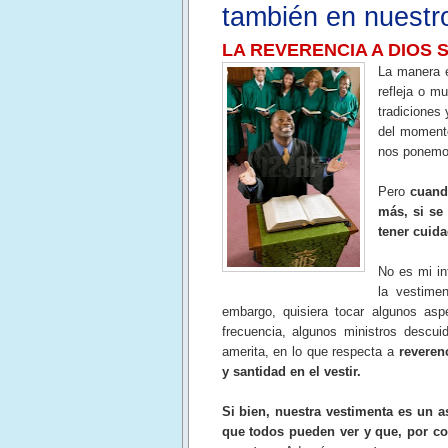
también en nuestro
LA REVERENCIA A DIOS 
L
a manera e
refleja o m
tradiciones
del moment
nos ponemo
Pero
cuand
más, si se 
tener cuida
No es mi in
la vestime
embargo, quisiera tocar algunos as
frecuencia, algunos ministros descui
amerita, en lo que respecta a
reveren
y santidad en el vestir.
Si bien, nuestra vestimenta es un a
que todos pueden ver y que, por con