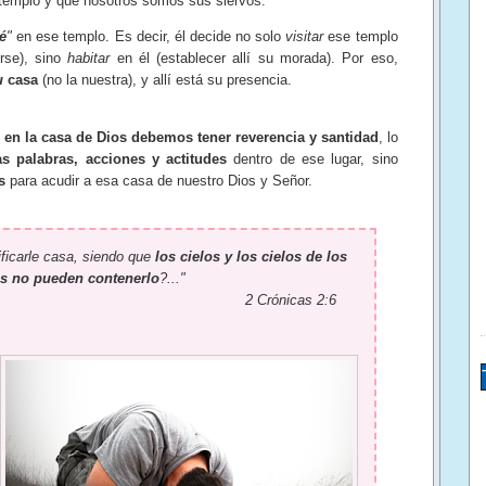
 templo y que nosotros somos sus siervos.
é
"
en ese templo. Es decir, él decide no solo
visitar
ese templo
irse), sino
habitar
en él (establecer allí su morada). Por eso,
u
casa
(no la nuestra), y allí está su presencia.
e
en la casa de Dios debemos tener reverencia y santidad
, lo
s palabras, acciones y actitudes
dentro de ese lugar, sino
s
para acudir a esa casa de nuestro Dios y Señor.
ficarle casa, siendo que
los cielos y los cielos de los
os no pueden contenerlo
?..."
2 Crónicas 2:6