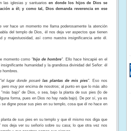
 las iglesias y santuarios
en donde los hijos de Dios se
oración a él; y como tal, Dios demanda reverencia en ese
de ver hace un momento me llama poderosamente la atención
abla del templo de Dios, él nos deja ver aspectos que tienen
d y majestuosidad, así como nuestra insignificancia ante él.
 ese momento como
"
hijo de hombre
".
Ello hace hincapié en el
insignificante humanidad y la grandiosa divinidad del Señor: él
te hombres.
s
"el lugar donde posaré
las plantas de mis pies
".
Eso nos
 pero muy por encima de nosotros; al punto en que lo más alto
 "más bajo" de Dios, o sea, bajo la planta de sus pies (lo de
 alguna forma, pues en Dios no hay nada bajo). De por sí, ya es
 se digne posar sus pies en su templo, cosa que él no hace en
planta de sus pies en su templo y que él mismo nos diga que
"
nos deja ver su señorío sobre su casa; lo que otra vez nos