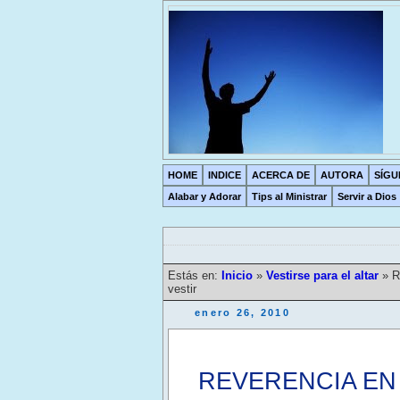
HOME
INDICE
ACERCA DE
AUTORA
SÍGU
Alabar y Adorar
Tips al Ministrar
Servir a Dios
Estás en:
Inicio
»
Vestirse para el altar
»
R
vestir
enero 26, 2010
REVERENCIA EN L