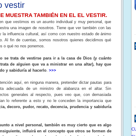
 vestir
SE MUESTRA TAMBIÉN EN EL EL VESTIR.
n que vestimos es un asunto individual y muy personal, que
uestra una imagen de nosotros. Tiene que ver también con las
 y la influencia cultural, así como con nuestro estado de ánimo
o. Al fin de cuentas, somos nosotros quienes decidimos qué
s o qué no nos ponemos.
o se trata de vestirse para ir a la casa de Dios (y cuánto
trata de alguien que va a ministrar en una altar), hay que
do y sabiduría al hacerlo
.
>>>
tención aquí, en ninguna manera, pretender dictar pautas para
nta adecuada de un ministro de alabanza en el altar. Sin
pectos generales al respecto, pues veo que, con demasiada
dan lo referente a esto y no le conceden la importancia que
cia, decoro, pudor, recato, decencia, prudencia y sabiduría
sunto a nivel personal, también es muy cierto que es algo
C
siguiente, influirá en el concepto que otros se formen de