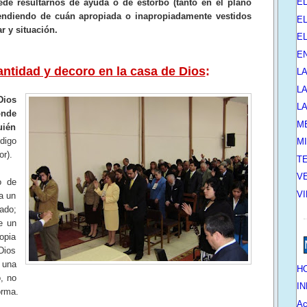
E
ede resultarnos de ayuda o de estorbo (tanto en el plano
ependiendo de cuán apropiada o inapropiadamente vestidos
EL
r y situación.
E
E
antidad y decoro en la casa de Dios
:
L
L
Dios
L
ónde
M
uién
digo
M
or).
T
V
o de
V
 a un
ado;
e un
opia
Dios
 una
HO
, no
IN
orma.
Ac