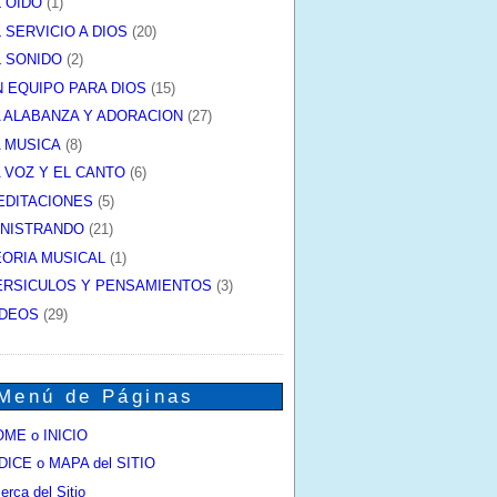
L OIDO
(1)
 SERVICIO A DIOS
(20)
L SONIDO
(2)
N EQUIPO PARA DIOS
(15)
A ALABANZA Y ADORACION
(27)
A MUSICA
(8)
A VOZ Y EL CANTO
(6)
EDITACIONES
(5)
INISTRANDO
(21)
EORIA MUSICAL
(1)
ERSICULOS Y PENSAMIENTOS
(3)
IDEOS
(29)
Menú de Páginas
ME o INICIO
DICE o MAPA del SITIO
erca del Sitio