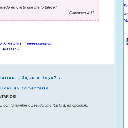
So
puedo
en Cristo que me fortalece.”
Filipenses 4:13
Sí
Má
PO PARA DIOS
,
Temperamentos
arios. ¿Dejas el tuyo? :
licar un comentario
NTARIOS!
L
,
con tu nombre o pseudónimo (La URL es opcional)
.