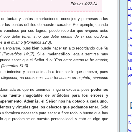
E
Efesios 4:22-24
EL
E
tantas y tantas exhortaciones, consejos y promesas a las
E
ar los puntos débiles de nuestro carácter. Por ejemplo, cuando
co vanidoso por sus logros, puede recordar que
ninguno debe
L
l que debe tener, sino que debe pensar de sí con cordura,
L
es a él mismo (Romanos 12:3).
L
o a enojarse, pues bien puede hacer un alto recordando que
“el
M
 (Proverbios 14:17).
Si el
melancólico
llega a sentirse muy
n puede saber que el Señor dijo:
“Con amor eterno te he amado;
M
” (Jeremías 31:3).
T
nte indeciso y poco animado a terminar lo que empezó, pues
V
 diligencia, no perezosos, sino fervientes en espíritu, sirviendo
V
í plasmada es que no tenemos ninguna excusa, pues
podemos
una fuente inagotable de antídotos para los errores y
temperamento. Además, el Señor nos ha dotado a cada uno,
lentos y virtudes que los defectos que podamos tener.
Solo
a y fortaleza necesaria para sacar a flote todo lo bueno que hay
HO
lo que predomine en nuestra personalidad, y esto es algo que
IN
Ac