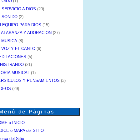
L OIDO
(1)
 SERVICIO A DIOS
(20)
L SONIDO
(2)
N EQUIPO PARA DIOS
(15)
A ALABANZA Y ADORACION
(27)
A MUSICA
(8)
A VOZ Y EL CANTO
(6)
EDITACIONES
(5)
INISTRANDO
(21)
EORIA MUSICAL
(1)
ERSICULOS Y PENSAMIENTOS
(3)
IDEOS
(29)
Menú de Páginas
ME o INICIO
DICE o MAPA del SITIO
erca del Sitio