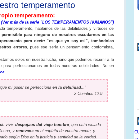
stro temperamento
propio temperamento:
(Ver más de la serie "LOS TEMPERAMENTOS HUMANOS")
da temperamento, hablamos de las debilidades y virtudes de
 permisible para ninguno de nosotros escudarnos en las
mperamento para decir: “es que yo soy así”, tomándolas
stros errores
, pues ese sería un pensamiento conformista,
os solos en nuestra lucha, sino que podemos recurrir a la
to para perfeccionarnos en todas nuestras debilidades. No en
>>
rque mi poder se perfecciona
en la debilidad
..."
2 Corintios 12:9
de vivir,
despojaos del viejo hombre
, que está viciado
ñosos, y
renovaos
en el espíritu de vuestra mente, y
C
ado según Dios en la justicia y santidad de la verdad.