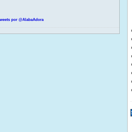
weets por @AlabaAdora