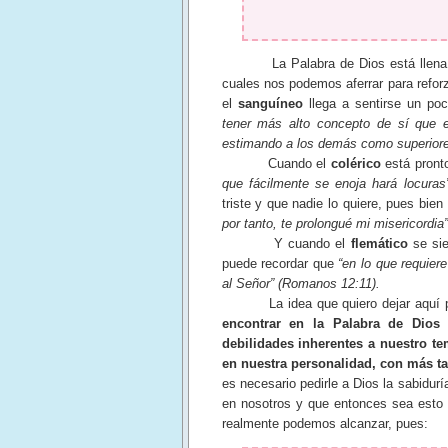
La Palabra de Dios está llena de 
cuales nos podemos aferrar para reforz
el
sanguíneo
llega a sentirse un po
tener más alto concepto de sí que e
estimando a los demás como superior
Cuando el
colérico
está pront
que fácilmente se enoja hará locuras”
triste y que nadie lo quiere, pues bie
por tanto, te prolongué mi misericordia
Y cuando el
flemático
se sie
puede recordar que
“en lo que requiere
al Señor” (Romanos 12:11).
La idea que quiero dejar aqu
encontrar en la Palabra de Dios 
debilidades inherentes a nuestro 
en nuestra personalidad, con más ta
es necesario pedirle a Dios la sabidurí
en nosotros y que entonces sea esto 
realmente podemos alcanzar, pues: