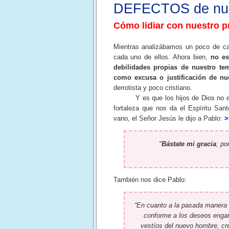
DEFECTOS de nue
Cómo lidiar con nuestro 
Mientras analizábamos un poco de ca
cada uno de ellos. Ahora bien,
no es
debilidades propias de nuestro te
como excusa o justificación de nue
derrotista y poco cristiano.
Y es que los hijos de Dios no estam
fortaleza que nos da el Espíritu San
vano, el Señor Jesús le dijo a Pablo:
>
"
Bástate
mi gracia
; po
También nos dice Pablo:
“En cuanto a la pasada manera 
conforme a los deseos enga
vestíos del nuevo hombre, cre